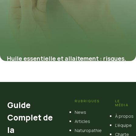
Huile essentielle et allaitement : risques,
conseils et précautions essentiels
26 mars 2026
RUBRIQUES
LE
Guide
MÉDIA
News
Complet de
À propos
Articles
L'équipe
la
Naturopathie
Charte