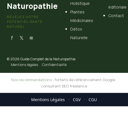
Holistique
Naturopathie
éditoriale
Plantes
Contact
RÉVÉLEZ VOTRE
Médicinales
POTENTIEL SANTÉ
NATUREL
Détox
f
𝕏
≋
Naturelle
© 2026 Guide Complet de la Naturopathie
Mentions légales
Confidentialité
Nos recommandations :
forfaits de référencement Google
·
consultant SEO freelance
Mentions Légales
·
CGV
·
CGU