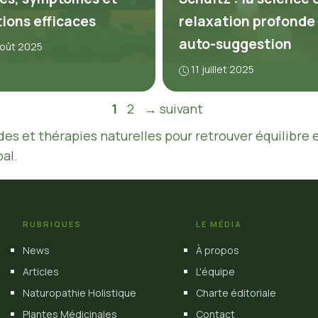
tions efficaces
relaxation profonde
auto-suggestion
août 2025
11 juillet 2025
Page
Page
1
2
→
suivant
es et thérapies naturelles pour retrouver équilibre 
al.
RUBRIQUES
LE MÉDIA
News
À propos
Articles
L'équipe
Naturopathie Holistique
Charte éditoriale
Plantes Médicinales
Contact