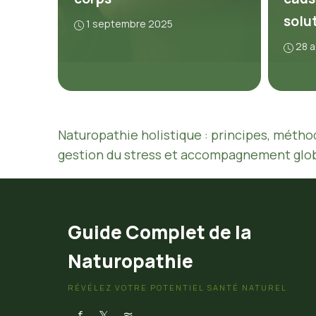
solu
1 septembre 2025
28 
Naturopathie holistique : principes, méthod
gestion du stress et accompagnement glob
Guide Complet de la
Naturopathie
RÉVÉLEZ VOTRE POTENTIEL SANTÉ NATUREL
f
𝕏
≋