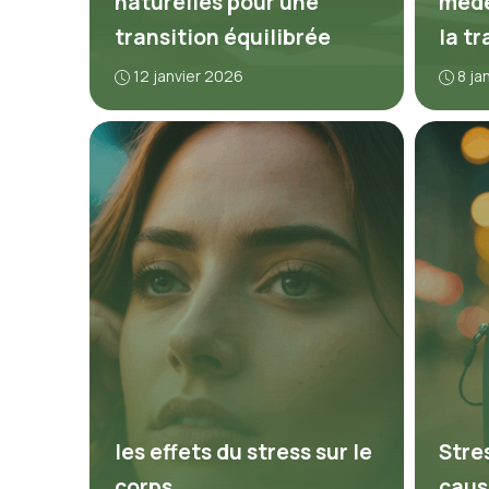
naturelles pour une
méde
transition équilibrée
la t
12 janvier 2026
8 ja
les effets du stress sur le
Stre
corps
caus