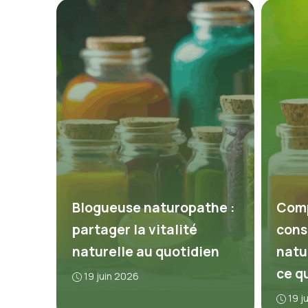
Blogueuse naturopathe :
Comp
partager la vitalité
cons
naturelle au quotidien
natu
ce q
19 juin 2026
19 j