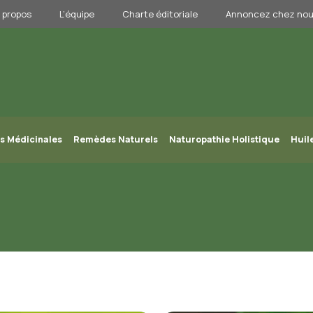
 propos
L’équipe
Charte éditoriale
Annoncez chez no
s Médicinales
Remèdes Naturels
Naturopathie Holistique
Huil