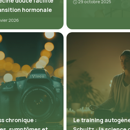
cine douce facilite
29 octobre 2025
ransition hormonale
nvier 2026
ss chronique :
Le training autogèn
es, symptômes et
Schultz : la science 