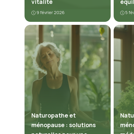
vitalité
équi
9 février 2026
5 fé
Naturopathe et
Natu
ménopause : solutions
méno