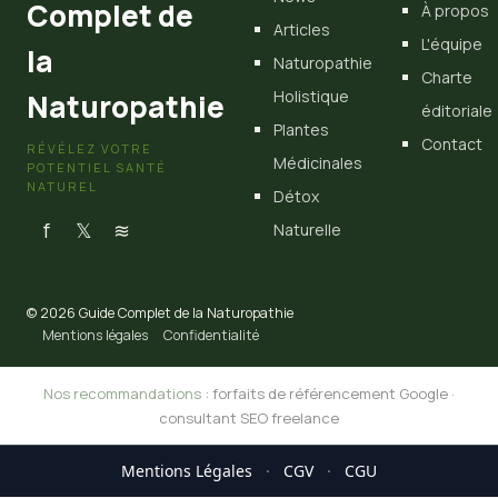
Complet de
À propos
Articles
L'équipe
la
Naturopathie
Charte
Holistique
Naturopathie
éditoriale
Plantes
Contact
RÉVÉLEZ VOTRE
Médicinales
POTENTIEL SANTÉ
NATUREL
Détox
f
𝕏
≋
Naturelle
© 2026 Guide Complet de la Naturopathie
Mentions légales
Confidentialité
Nos recommandations :
forfaits de référencement Google
·
consultant SEO freelance
Mentions Légales
·
CGV
·
CGU