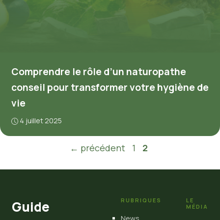
Comprendre le rôle d’un naturopathe
conseil pour transformer votre hygiène de
vie
4 juillet 2025
Page
Page
←
précédent
1
2
RUBRIQUES
LE
Guide
MÉDIA
News