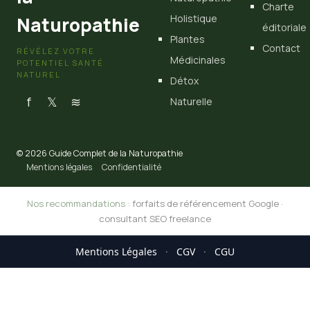
Charte
Holistique
Naturopathie
éditoriale
Plantes
Contact
RÉVÉLEZ VOTRE
Médicinales
POTENTIEL SANTÉ
NATUREL
Détox
f
𝕏
≋
Naturelle
© 2026 Guide Complet de la Naturopathie
Mentions légales
Confidentialité
Nos recommandations :
forfaits de référencement Google
·
consultant SEO freelance
Mentions Légales
·
CGV
·
CGU