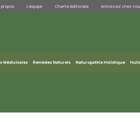
 propos
L’équipe
Charte éditoriale
Annoncez chez no
s Médicinales
Remèdes Naturels
Naturopathie Holistique
Huil