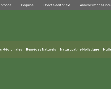
 propos
L’équipe
Charte éditoriale
Annoncez chez no
s Médicinales
Remèdes Naturels
Naturopathie Holistique
Huil