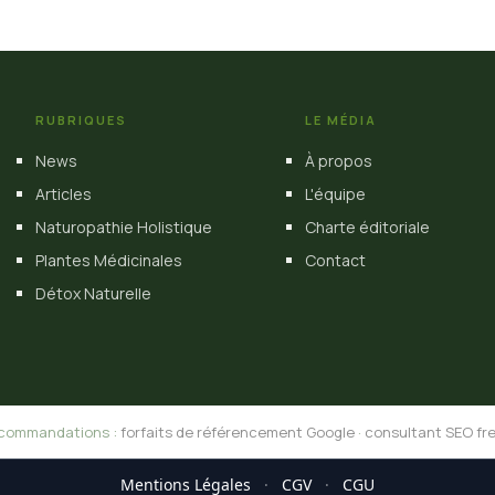
RUBRIQUES
LE MÉDIA
News
À propos
Articles
L'équipe
Naturopathie Holistique
Charte éditoriale
Plantes Médicinales
Contact
Détox Naturelle
commandations :
forfaits de référencement Google
·
consultant SEO fr
Mentions Légales
·
CGV
·
CGU