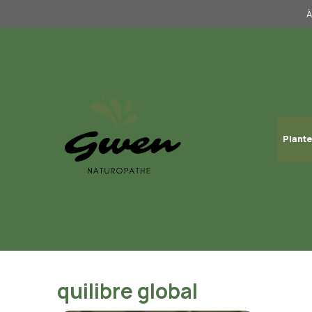
Aller
À
au
contenu
Plante
quilibre global