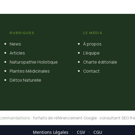
RUBRIQUES
LE MÉDIA
News
À propos
Articles
L'équipe
Naturopathie Holistique
Charte éditoriale
Plantes Médicinales
Contact
Détox Naturelle
commandations :
forfaits de référencement Google
·
consultant SEO fr
Mentions Légales
·
CGV
·
CGU