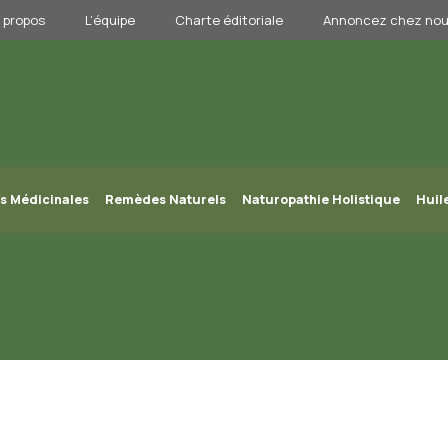
 propos
L’équipe
Charte éditoriale
Annoncez chez no
s Médicinales
Remèdes Naturels
Naturopathie Holistique
Huil