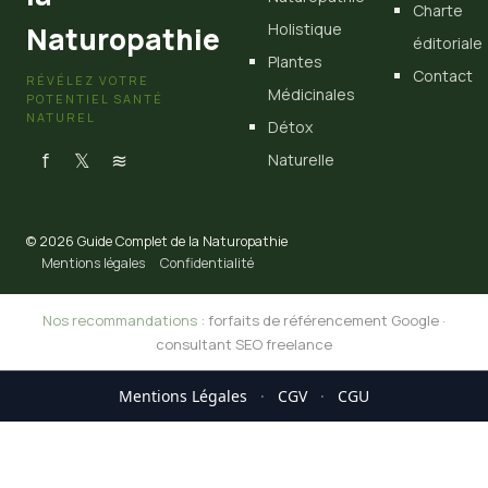
Charte
Holistique
Naturopathie
éditoriale
Plantes
Contact
RÉVÉLEZ VOTRE
Médicinales
POTENTIEL SANTÉ
NATUREL
Détox
f
𝕏
≋
Naturelle
© 2026 Guide Complet de la Naturopathie
Mentions légales
Confidentialité
Nos recommandations :
forfaits de référencement Google
·
consultant SEO freelance
Mentions Légales
·
CGV
·
CGU