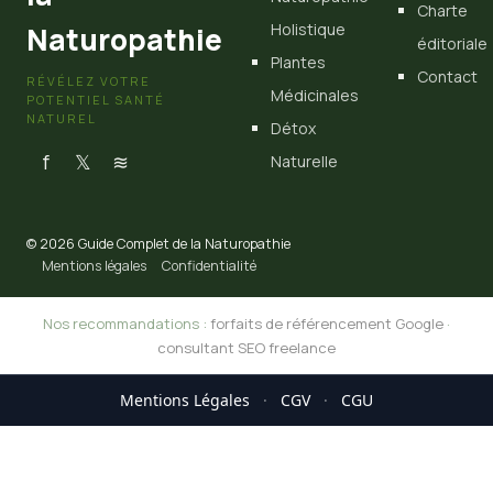
Charte
Holistique
Naturopathie
éditoriale
Plantes
Contact
RÉVÉLEZ VOTRE
Médicinales
POTENTIEL SANTÉ
NATUREL
Détox
f
𝕏
≋
Naturelle
© 2026 Guide Complet de la Naturopathie
Mentions légales
Confidentialité
Nos recommandations :
forfaits de référencement Google
·
consultant SEO freelance
Mentions Légales
·
CGV
·
CGU