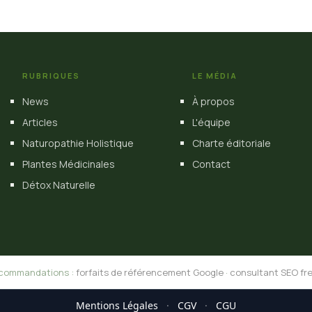
RUBRIQUES
LE MÉDIA
News
À propos
Articles
L'équipe
Naturopathie Holistique
Charte éditoriale
Plantes Médicinales
Contact
Détox Naturelle
commandations :
forfaits de référencement Google
·
consultant SEO fr
Mentions Légales
·
CGV
·
CGU