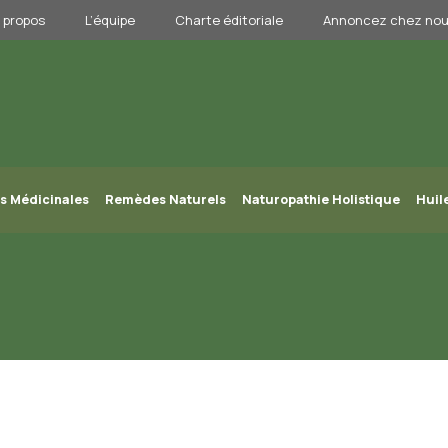
 propos
L’équipe
Charte éditoriale
Annoncez chez no
s Médicinales
Remèdes Naturels
Naturopathie Holistique
Huil