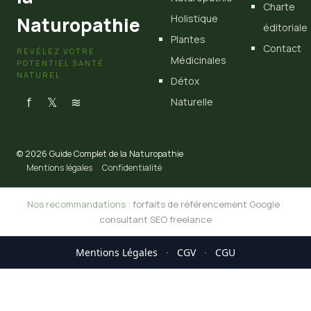
Charte
Holistique
Naturopathie
éditoriale
Plantes
Contact
RÉVÉLEZ VOTRE
Médicinales
POTENTIEL SANTÉ
NATUREL
Détox
f
𝕏
≋
Naturelle
© 2026 Guide Complet de la Naturopathie
Mentions légales
Confidentialité
Nos recommandations :
forfaits de référencement Google
·
consultant SEO freelance
Mentions Légales
·
CGV
·
CGU