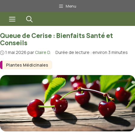
Aller
Menu
au
Menu
contenu
Queue de Cerise : Bienfaits Santé et
Conseils
1 mai 2026
par
Claire D.
·
Durée de lecture : environ 3 minutes
Plantes Médicinales