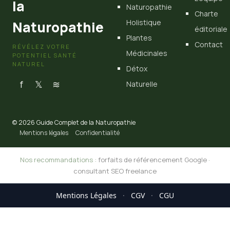
la
Naturopathie
Charte
Holistique
Naturopathie
éditoriale
Plantes
Contact
RÉVÉLEZ VOTRE
Médicinales
POTENTIEL SANTÉ
NATUREL
Détox
f
𝕏
≋
Naturelle
© 2026 Guide Complet de la Naturopathie
Mentions légales
Confidentialité
Nos recommandations :
forfaits de référencement Google
·
consultant SEO freelance
Mentions Légales
·
CGV
·
CGU