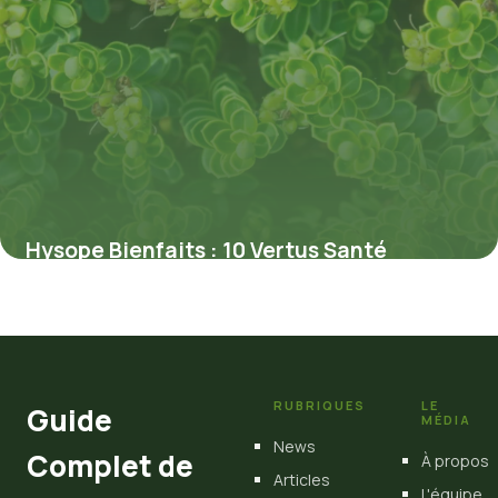
Hysope Bienfaits : 10 Vertus Santé
Prouvées
4 juillet 2026
RUBRIQUES
LE
Guide
MÉDIA
News
Complet de
À propos
Articles
L'équipe