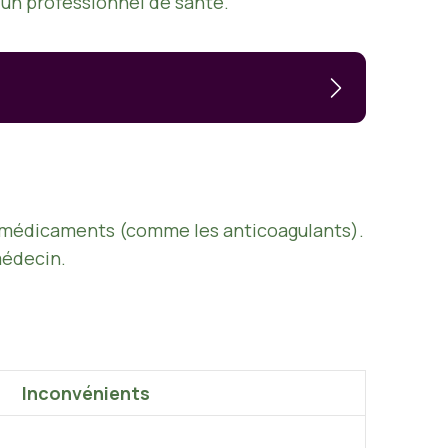
 un professionnel de santé.
es médicaments (comme les anticoagulants).
 médecin.
Inconvénients