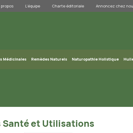
 propos
L’équipe
Charte éditoriale
Annoncez chez no
s Médicinales
Remèdes Naturels
Naturopathie Holistique
Huil
s Santé et Utilisations