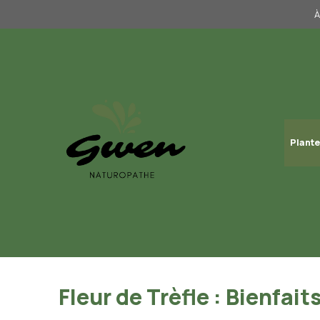
Aller
À
au
contenu
Plante
Fleur de Trèfle : Bienfait