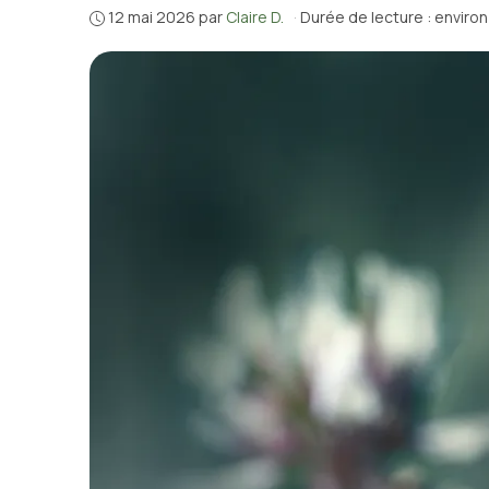
12 mai 2026
par
Claire D.
·
Durée de lecture : enviro