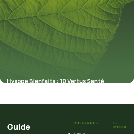
Hysope Bienfaits : 10 Vertus Santé
Prouvées
4 juillet 2026
RUBRIQUES
LE
Guide
MÉDIA
News