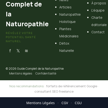
Complet de
À propos
Articles
L'équipe
la
Naturopathie
Charte
Holistique
Naturopathie
éditoriale
Plantes
Contact
RÉVÉLEZ VOTRE
Médicinales
POTENTIEL SANTÉ
NATUREL
Détox
f
𝕏
≋
Naturelle
© 2026 Guide Complet de la Naturopathie
Mentions légales
Confidentialité
Nos recommandations :
forfaits de référencement Google
·
consultant SEO freelance
Mentions Légales
·
CGV
·
CGU