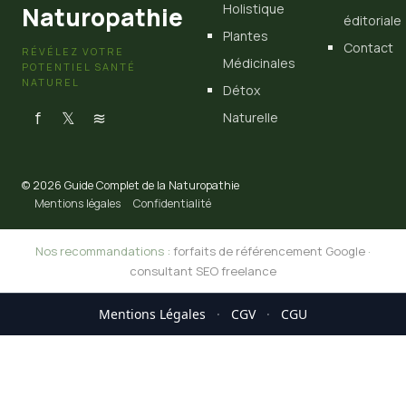
Holistique
Naturopathie
éditoriale
Plantes
Contact
RÉVÉLEZ VOTRE
Médicinales
POTENTIEL SANTÉ
NATUREL
Détox
f
𝕏
≋
Naturelle
© 2026 Guide Complet de la Naturopathie
Mentions légales
Confidentialité
Nos recommandations :
forfaits de référencement Google
·
consultant SEO freelance
Mentions Légales
·
CGV
·
CGU