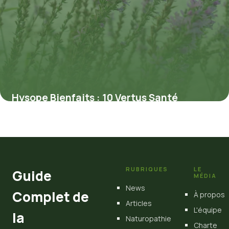
Hysope Bienfaits : 10 Vertus Santé
Prouvées
4 juillet 2026
RUBRIQUES
LE
Guide
MÉDIA
News
Complet de
À propos
Articles
L'équipe
la
Naturopathie
Charte