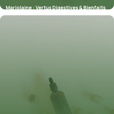
Marjolaine : Vertus Digestives & Bienfaits
12 juillet 2026