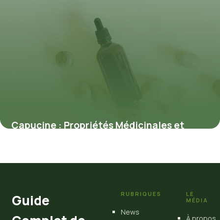
Capucine : Propriétés Médicinales et
Bienfaits
7 juillet 2026
RUBRIQUES
LE
Guide
MÉDIA
News
À propos