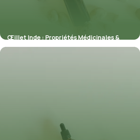
Œillet Inde : Propriétés Médicinales &
Usages
10 juillet 2026