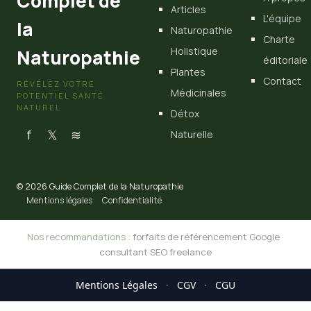
Complet de
Articles
L'équipe
la
Naturopathie
Charte
Holistique
Naturopathie
éditoriale
Plantes
Contact
RÉVÉLEZ VOTRE
Médicinales
POTENTIEL SANTÉ
NATUREL
Détox
f
𝕏
≋
Naturelle
© 2026 Guide Complet de la Naturopathie
Mentions légales
Confidentialité
Nos recommandations :
forfaits de référencement Google
·
consultant SEO freelance
Mentions Légales
·
CGV
·
CGU