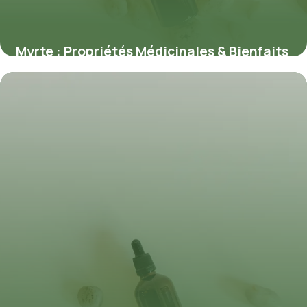
Myrte : Propriétés Médicinales & Bienfaits
11 juillet 2026