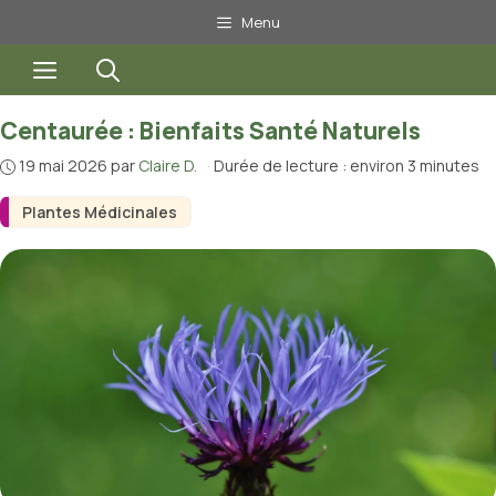
Aller
Menu
au
Menu
contenu
Centaurée : Bienfaits Santé Naturels
19 mai 2026
par
Claire D.
·
Durée de lecture : environ 3 minutes
Plantes Médicinales