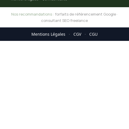
Nos recommandations :
forfaits de référencement Google
·
consultant SEO freelance
Mentions Légales
·
CGV
·
CGU