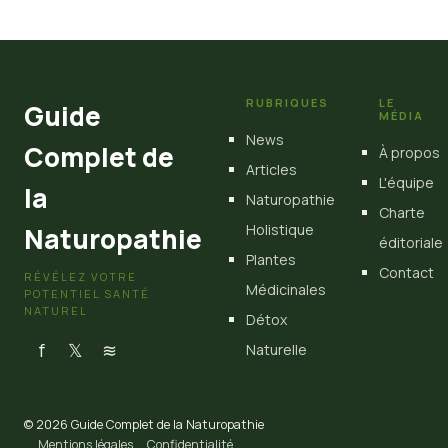
4 juillet 2026
RUBRIQUES
LE
Guide
MÉDIA
News
Complet de
À propos
Articles
L'équipe
la
Naturopathie
Charte
Holistique
Naturopathie
éditoriale
Plantes
Contact
RÉVÉLEZ VOTRE
Médicinales
POTENTIEL SANTÉ
NATUREL
Détox
f
𝕏
≋
Naturelle
© 2026 Guide Complet de la Naturopathie
Mentions légales
Confidentialité