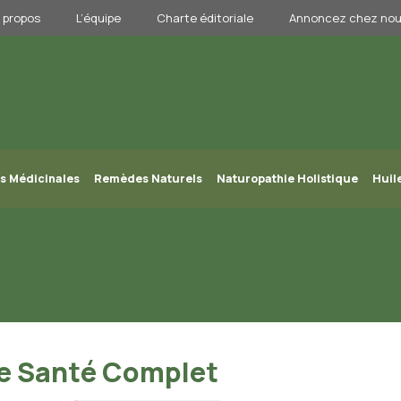
 propos
L’équipe
Charte éditoriale
Annoncez chez no
s Médicinales
Remèdes Naturels
Naturopathie Holistique
Huil
de Santé Complet