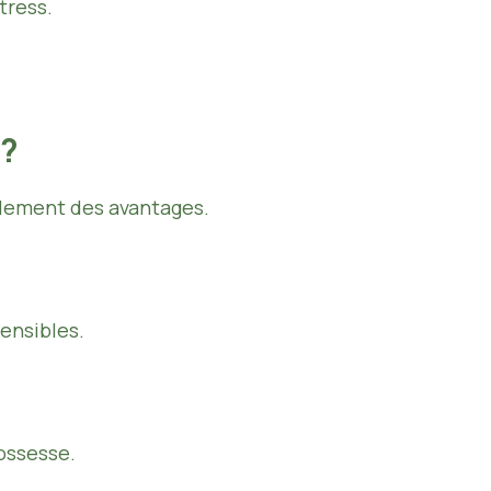
tress.
 ?
alement des avantages.
ensibles.
rossesse.