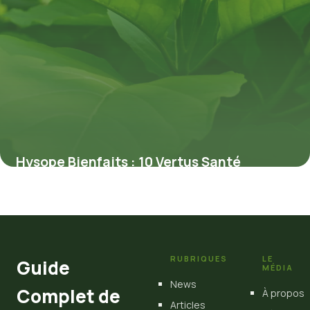
Hysope Bienfaits : 10 Vertus Santé
Prouvées
4 juillet 2026
RUBRIQUES
LE
Guide
MÉDIA
News
Complet de
À propos
Articles