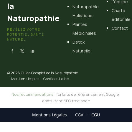
L'équipe
la
Naturopathie
Charte
Holistique
Naturopathie
éditoriale
Plantes
Contact
RÉVÉLEZ VOTRE
Médicinales
POTENTIEL SANTÉ
NATUREL
Détox
f
𝕏
≋
Naturelle
© 2026 Guide Complet de la Naturopathie
Mentions légales
Confidentialité
Nos recommandations :
forfaits de référencement Google
·
consultant SEO freelance
Mentions Légales
·
CGV
·
CGU