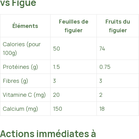
vs Figue
Feuilles de
Fruits du
Éléments
figuier
figuier
Calories (pour
50
74
100g)
Protéines (g)
1.5
0.75
Fibres (g)
3
3
Vitamine C (mg)
20
2
Calcium (mg)
150
18
Actions immédiates à