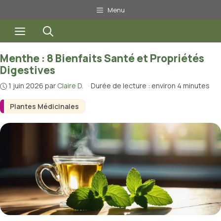
Aller
Menu
au
Menu
contenu
Menthe : 8 Bienfaits Santé et Propriétés
Digestives
1 juin 2026
par
Claire D.
·
Durée de lecture : environ 4 minutes
Plantes Médicinales