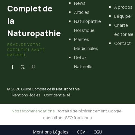
News
Complet de
À propos
Articles
L'équipe
la
Naturopathie
Charte
Holistique
Naturopathie
éditoriale
Plantes
Contact
RÉVÉLEZ VOTRE
Médicinales
POTENTIEL SANTÉ
NATUREL
Détox
f
𝕏
≋
Naturelle
© 2026 Guide Complet de la Naturopathie
Mentions légales
Confidentialité
Nos recommandations :
forfaits de référencement Google
·
consultant SEO freelance
Mentions Légales
·
CGV
·
CGU