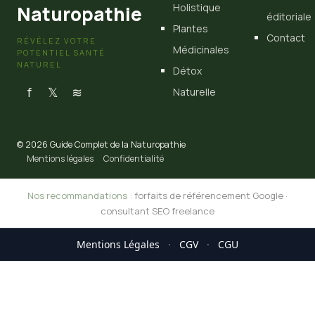
Holistique
Naturopathie
éditoriale
Plantes
Contact
RÉVÉLEZ VOTRE
Médicinales
POTENTIEL SANTÉ
NATUREL
Détox
f
𝕏
≋
Naturelle
© 2026 Guide Complet de la Naturopathie
Mentions légales
Confidentialité
Nos recommandations :
forfaits de référencement Google
·
consultant SEO freelance
Mentions Légales
·
CGV
·
CGU