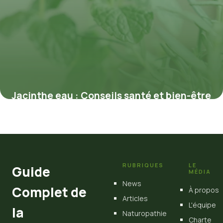
Jacinthe eau : Conseils santé et bien-être
1 juillet 2026
RUBRIQUES
LE
Guide
MÉDIA
News
Complet de
À propos
Articles
L'équipe
la
Naturopathie
Charte