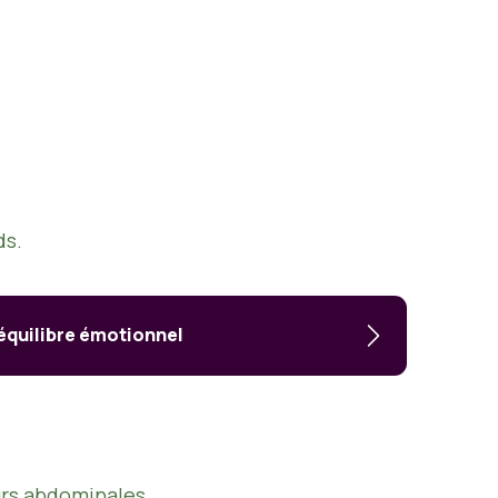
ds.
’équilibre émotionnel
urs abdominales.