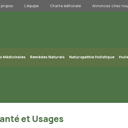
 propos
L’équipe
Charte éditoriale
Annoncez chez no
s Médicinales
Remèdes Naturels
Naturopathie Holistique
Huil
 Santé et Usages