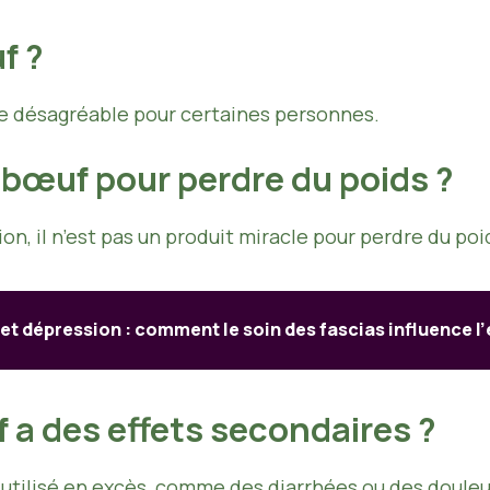
f ?
re désagréable pour certaines personnes.
de bœuf pour perdre du poids ?
ion, il n’est pas un produit miracle pour perdre du poi
et dépression : comment le soin des fascias influence l
f a des effets secondaires ?
i utilisé en excès, comme des diarrhées ou des doule