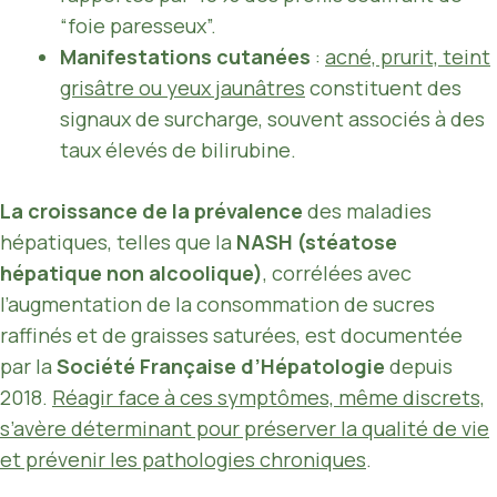
“foie paresseux”.
Manifestations cutanées
:
acné, prurit, teint
grisâtre ou yeux jaunâtres
constituent des
signaux de surcharge, souvent associés à des
taux élevés de bilirubine.
La croissance de la prévalence
des maladies
hépatiques, telles que la
NASH (stéatose
hépatique non alcoolique)
, corrélées avec
l’augmentation de la consommation de sucres
raffinés et de graisses saturées, est documentée
par la
Société Française d’Hépatologie
depuis
2018.
Réagir face à ces symptômes, même discrets,
s’avère déterminant pour préserver la qualité de vie
et prévenir les pathologies chroniques
.