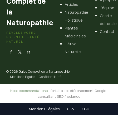
Complet de
Articles
L'équipe
la
Naturopathie
Charte
Holistique
Naturopathie
éditoriale
Plantes
Contact
RÉVÉLEZ VOTRE
Médicinales
POTENTIEL SANTÉ
NATUREL
Détox
f
𝕏
≋
Naturelle
© 2026 Guide Complet de la Naturopathie
Mentions légales
Confidentialité
Nos recommandations :
forfaits de référencement Google
·
consultant SEO freelance
Mentions Légales
·
CGV
·
CGU