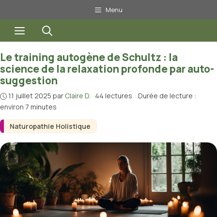
Aller
Menu
au
Menu
contenu
Le training autogène de Schultz : la
science de la relaxation profonde par auto-
suggestion
11 juillet 2025
par
Claire D.
·
44 lectures
·
Durée de lecture :
environ 7 minutes
Naturopathie Holistique