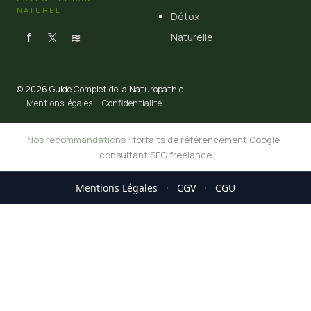
NATUREL
Détox
f
𝕏
≋
Naturelle
© 2026 Guide Complet de la Naturopathie
Mentions légales
Confidentialité
Nos recommandations :
forfaits de référencement Google
·
consultant SEO freelance
Mentions Légales
·
CGV
·
CGU