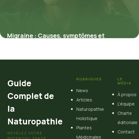
Migraine : Causes, symptômes et
traitements efficaces pour soulager
rapidement
18 mai 2026
RUBRIQUES
LE
Guide
MÉDIA
News
Complet de
À propos
Articles
L'équipe
la
Naturopathie
Charte
Holistique
Naturopathie
éditoriale
Plantes
Contact
RÉVÉLEZ VOTRE
Médicinales
POTENTIEL SANTÉ