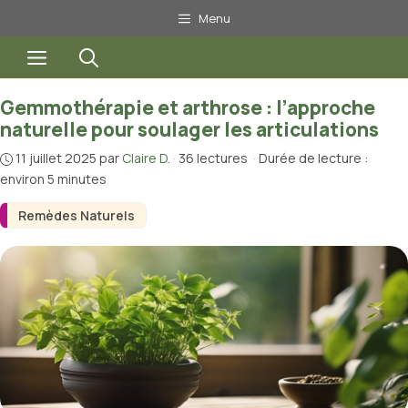
Aller
Menu
au
Menu
contenu
Gemmothérapie et arthrose : l’approche
naturelle pour soulager les articulations
11 juillet 2025
par
Claire D.
·
36 lectures
·
Durée de lecture :
environ 5 minutes
Remèdes Naturels