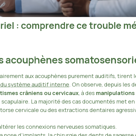
el : comprendre ce trouble mé
es acouphènes somatosensori
rairement aux acouphènes purement auditifs, tirent l
 du système auditif interne
. On observe, depuis les 
tismes crâniens ou cervicaux
, à des
manipulations
ure scapulaire. La majorité des cas documentés met e
ntorse cervicale ou des extractions dentaires agressi
ltérer les connexions nerveuses somatiques.
la pose d’implants, la chirurgie des dents de sagess