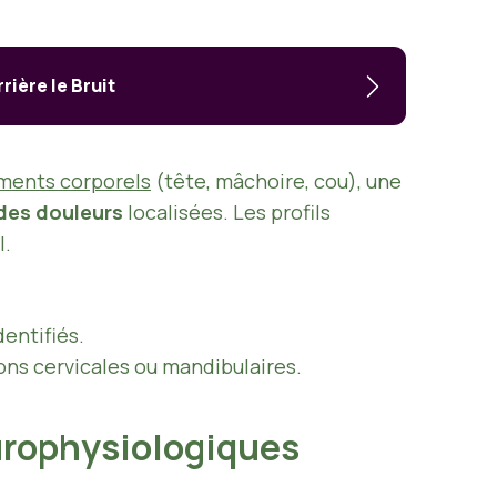
ière le Bruit
ements corporels
(tête, mâchoire, cou), une
des douleurs
localisées. Les profils
l.
entifiés.
ions cervicales ou mandibulaires.
europhysiologiques