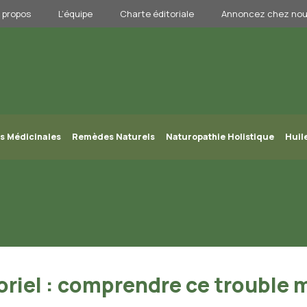
 propos
L’équipe
Charte éditoriale
Annoncez chez no
s Médicinales
Remèdes Naturels
Naturopathie Holistique
Huil
iel : comprendre ce trouble 