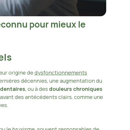
connu pour mieux le
els
eur origine de
dysfonctionnements
dernières décennies, une augmentation du
 dentaires
, ou à des
douleurs chroniques
n avant des antécédents clairs, comme une
ves.
e ou le bruxisme, souvent responsables de