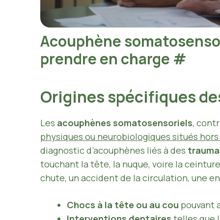
Acouphène somatosensori
prendre en charge
#
Origines spécifiques d
Les
acouphènes somatosensoriels
, cont
physiques ou neurobiologiques situés hors
diagnostic d’acouphènes liés à des
trauma
touchant la tête, la nuque, voire la ceint
chute, un accident de la circulation, une e
Chocs à la tête ou au cou
pouvant a
Interventions dentaires
telles que 