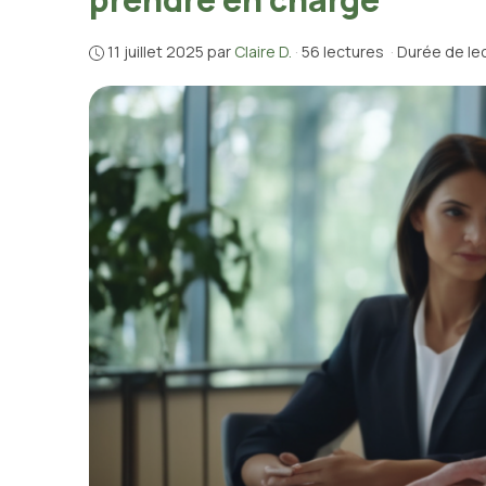
11 juillet 2025
par
Claire D.
·
56 lectures
·
Durée de lec