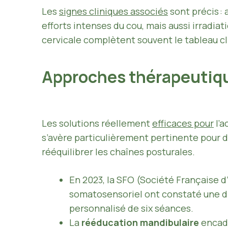
Les
signes cliniques associés
sont précis : 
efforts intenses du cou, mais aussi irradiat
cervicale complètent souvent le tableau cl
Approches thérapeutique
Les solutions réellement
efficaces pour
l’a
s’avère particulièrement pertinente pour dé
rééquilibrer les chaînes posturales.
En 2023, la SFO (Société Française d
somatosensoriel ont constaté une di
personnalisé de six séances.
La
rééducation mandibulaire
encadr