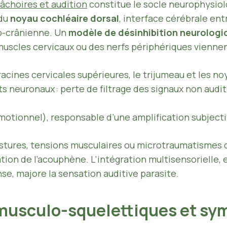
mâchoires et audition
constitue le socle neurophysio
 du
noyau cochléaire dorsal
, interface cérébrale entr
co-crânienne. Un
modèle de désinhibition neurologi
 muscles cervicaux ou des nerfs périphériques viennen
racines cervicales supérieures, le trijumeau et les no
s neuronaux : perte de filtrage des signaux non audit
otionnel), responsable d’une amplification subjecti
stures, tensions musculaires ou microtraumatismes 
vation de l’acouphène. L’intégration multisensorielle,
se, majore la sensation auditive parasite.
 musculo-squelettiques et s