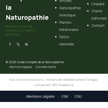
Articles
L'équipe
la
Naturopathie
Charte
Holistique
Naturopathie
éditoriale
Plantes
Contact
RÉVÉLEZ VOTRE
Médicinales
POTENTIEL SANTÉ
NATUREL
Détox
f
𝕏
≋
Naturelle
© 2026 Guide Complet de la Naturopathie
Mentions légales
Confidentialité
Nos recommandations :
forfaits de référencement Google
·
consultant SEO freelance
Mentions Légales
·
CGV
·
CGU