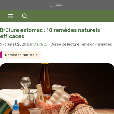
Aller
Menu
au
Menu
contenu
Brûlure estomac : 10 remèdes naturels
efficaces
3 juillet 2026
par
Claire D.
·
Durée de lecture : environ 4 minutes
Remèdes Naturels