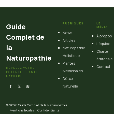
9 février 2026
RUBRIQUES
LE
Guide
MÉDIA
News
Complet de
À propos
Articles
L'équipe
la
Naturopathie
Charte
Holistique
Naturopathie
éditoriale
Plantes
Contact
RÉVÉLEZ VOTRE
Médicinales
POTENTIEL SANTÉ
NATUREL
Détox
f
𝕏
≋
Naturelle
© 2026 Guide Complet de la Naturopathie
Mentions légales
Confidentialité