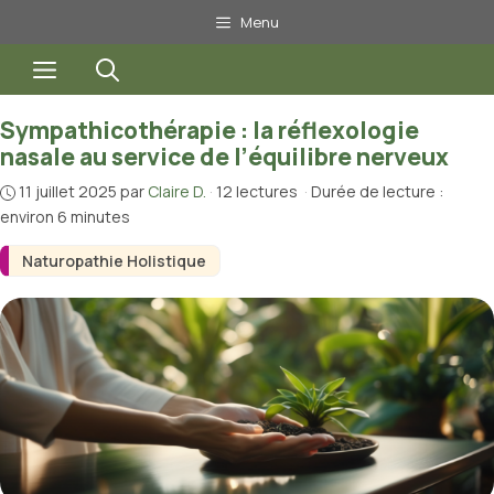
Aller
Menu
au
Menu
contenu
Sympathicothérapie : la réflexologie
nasale au service de l’équilibre nerveux
11 juillet 2025
par
Claire D.
·
12 lectures
·
Durée de lecture :
environ 6 minutes
Naturopathie Holistique