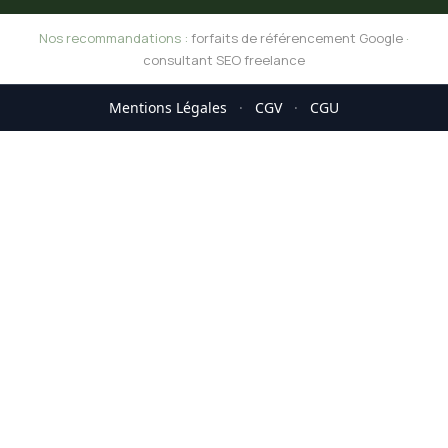
Nos recommandations :
forfaits de référencement Google
·
consultant SEO freelance
Mentions Légales
·
CGV
·
CGU